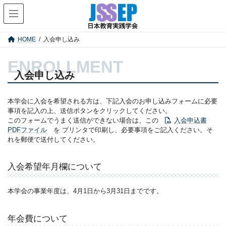
コ
ナ
ン
ビ
テ
ゲ
ン
ー
HOME
入会申し込み
ツ
シ
へ
ョ
ス
ン
キ
に
入会申し込み
ッ
移
プ
動
本学会に入会を希望される方は、下記入会のお申し込みフォームに必要
事項を記入の上、送信ボタンをクリックしてください。
このフォームでうまく送信ができない場合は、この
入会申込書
PDFファイル
を プリンタで印刷し、必要事項をご記入ください。そ
れを郵便で送付してください。
入会希望年月欄について
本学会の事業年度は、4月1日から3月31日までです。
年会費について