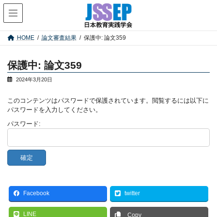
コ
ナ
ン
ビ
テ
ゲ
ン
ー
HOME
論文審査結果
保護中: 論文359
ツ
シ
へ
ョ
ス
ン
保護中: 論文359
キ
に
ッ
移
2024年3月20日
プ
動
このコンテンツはパスワードで保護されています。閲覧するには以下に
パスワードを入力してください。
パスワード:
Facebook
twitter
LINE
Copy